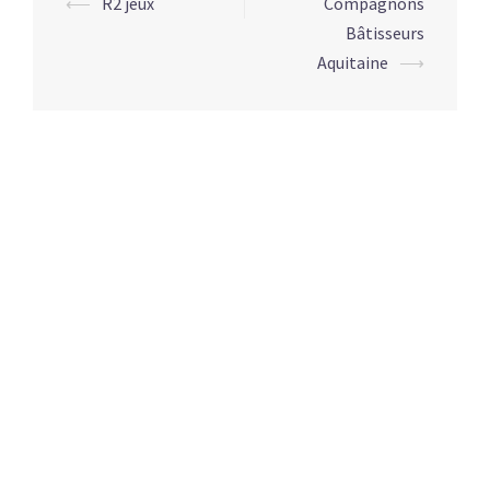
⟵
R2 jeux
Compagnons
Post
Bâtisseurs
navigation
Aquitaine
⟶